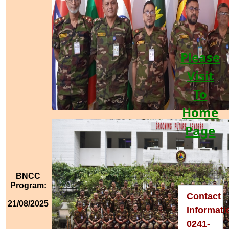
Please
Visit
To
Home
Page
BNCC
Program:
Contact
21/08/2025
Informati
0241-