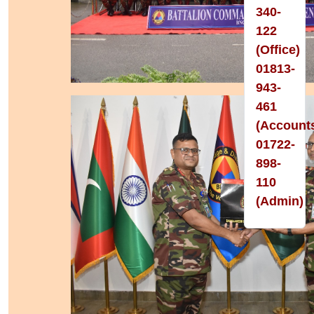
340-
122
(Office)
01813-
943-
461
(Account
01722-
898-
110
(Admin)